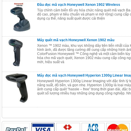
Đầu đọc mã vạch Honeywell Xenon 1902 Wireless
Tùy chỉnh cảm biến tối ưu hóa chức năng quét mã vạch Ba 
độ cao, phạm vi tiêu chuẩn và phạm vi mở rộng) cung cấp
dụng cụ thể, năng suất quét được cải thiện
Máy quét mã vạch Honeywell Xenon 1902 màu
Xenon ™ 1902 màu, khu vực không dây tiên tiến nhất của
hình ảnh, đã được tăng cường để cung cấp những hình ản
ColorFusion Honeywell ™ Công nghệ và một cảm biến tùy c
hóa cho mã vạch quét, Xenon 1902 màu cung cấp công ng
mới, hiệu suất và
Máy đọc mã vạch Honeywell Hyperion 1300g Linear Ima
Honeywell Hyperion 1300g Linear Imaging với đặc tính lý 
năng suất, độ bền, và gọn nhẹ. Hyperion 1300g là loại má
ảnh cung cấp quét “hassle – free” trong thời gian dài, đặc b
quét số lượng nhiều hay những ứng dụng công nghiệp. N