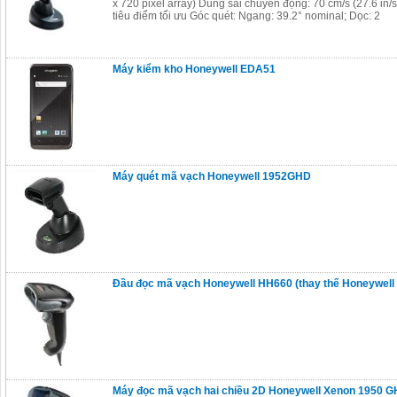
x 720 pixel array) Dung sai chuyển động: 70 cm/s (27.6 in/
tiêu điểm tối ưu Góc quét: Ngang: 39.2° nominal; Dọc: 2
Máy kiểm kho Honeywell EDA51
Máy quét mã vạch Honeywell 1952GHD
Đầu đọc mã vạch Honeywell HH660 (thay thế Honeywell
Máy đọc mã vạch hai chiều 2D Honeywell Xenon 1950 