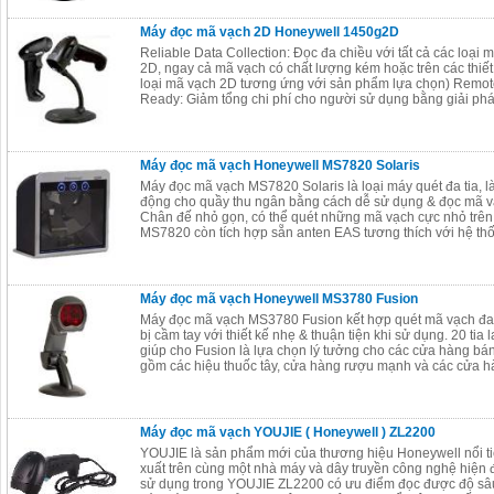
Máy đọc mã vạch 2D Honeywell 1450g2D
Reliable Data Collection: Đọc đa chiều với tất cả các loại 
2D, ngay cả mã vạch có chất lượng kém hoặc trên các thiết
loại mã vạch 2D tương ứng với sản phẩm lựa chọn) Rem
Ready: Giảm tổng chi phí cho người sử dụng bằng giải phá
Máy đọc mã vạch Honeywell MS7820 Solaris
Máy đọc mã vạch MS7820 Solaris là loại máy quét đa tia, l
động cho quầy thu ngân bằng cách dễ sử dụng & đọc mã v
Chân đế nhỏ gọn, có thể quét những mã vạch cực nhỏ trên
MS7820 còn tích hợp sẵn anten EAS tương thích với hệ t
Máy đọc mã vạch Honeywell MS3780 Fusion
Máy đọc mã vạch MS3780 Fusion kết hợp quét mã vạch đa tia
bị cầm tay với thiết kế nhẹ & thuận tiện khi sử dụng. 20 tia
giúp cho Fusion là lựa chọn lý tưởng cho các cửa hàng bán
gồm các hiệu thuốc tây, cửa hàng rượu mạnh và các cửa h
Máy đọc mã vạch YOUJIE ( Honeywell ) ZL2200
YOUJIE là sản phẩm mới của thương hiệu Honeywell nổi ti
xuất trên cùng một nhà máy và dây truyền công nghệ hiện
sử dụng trong YOUJIE ZL2200 có ưu điểm đọc được độ sâ