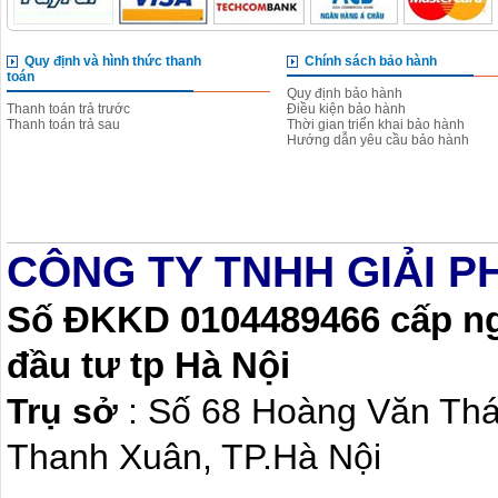
Quy định và hình thức thanh
Chính sách bảo hành
toán
Quy định bảo hành
Thanh toán trả trước
Điều kiện bảo hành
Thanh toán trả sau
Thời gian triển khai bảo hành
Hướng dẫn yêu cầu bảo hành
CÔNG TY TNHH GIẢI P
Số ĐKKD 0104489466 cấp ngà
đầu tư tp Hà Nội
Trụ sở
: Số 68 Hoàng Văn Th
Thanh Xuân, TP.Hà Nội