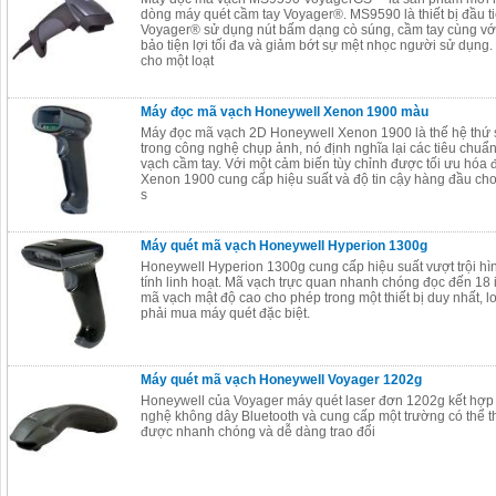
dòng máy quét cầm tay Voyager®. MS9590 là thiết bị đầu t
Voyager® sử dụng nút bấm dạng cò súng, cầm tay cùng với
bảo tiện lợi tối đa và giảm bớt sự mệt nhọc người sử dụng
cho một loạt
Máy đọc mã vạch Honeywell Xenon 1900 màu
Máy đọc mã vạch 2D Honeywell Xenon 1900 là thế hệ thứ
trong công nghệ chụp ảnh, nó định nghĩa lại các tiêu chu
vạch cầm tay. Với một cảm biến tùy chỉnh được tối ưu hóa 
Xenon 1900 cung cấp hiệu suất và độ tin cậy hàng đầu cho
s
Máy quét mã vạch Honeywell Hyperion 1300g
Honeywell Hyperion 1300g cung cấp hiệu suất vượt trội hìn
tính linh hoạt. Mã vạch trực quan nhanh chóng đọc đến 18 
mã vạch mật độ cao cho phép trong một thiết bị duy nhất, lo
phải mua máy quét đặc biệt.
Máy quét mã vạch Honeywell Voyager 1202g
Honeywell của Voyager máy quét laser đơn 1202g kết hợp 
nghệ không dây Bluetooth và cung cấp một trường có thể th
được nhanh chóng và dễ dàng trao đổi