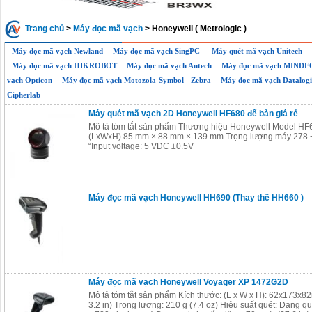
Trang chủ
>
Máy đọc mã vạch
> Honeywell ( Metrologic )
Máy đọc mã vạch Newland
Máy đọc mã vạch SingPC
Máy quét mã vạch Unitech
Máy đọc mã vạch HIKROBOT
Máy đọc mã vạch Antech
Máy đọc mã vạch MINDE
vạch Opticon
Máy đọc mã vạch Motozola-Symbol - Zebra
Máy đọc mã vạch Datalogi
Cipherlab
Máy quét mã vạch 2D Honeywell HF680 để bàn giá rẻ
Mô tả tóm tắt sản phẩm Thương hiệu Honeywell Model HF
(LxWxH) 85 mm × 88 mm × 139 mm Trọng lượng máy 278 
“Input voltage: 5 VDC ±0.5V
Máy đọc mã vạch Honeywell HH690 (Thay thế HH660 )
Máy đọc mã vạch Honeywell Voyager XP 1472G2D
Mô tả tóm tắt sản phẩm Kích thước: (L x W x H): 62x173x82m
3.2 in) Trọng lượng: 210 g (7.4 oz) Hiệu suất quét: Dạng q