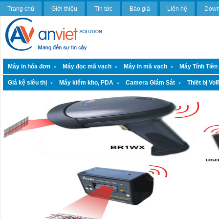
Trang chủ
Giới thiệu
Tin tức
Báo giá
Liên hệ
Down
Máy in hóa đơn
Máy đọc mã vạch
Máy in mã vạch
Máy Tính Tiền
Giá kệ siêu thị
Máy kiểm kho, PDA
Camera Giám Sát
Thiết bị VoI