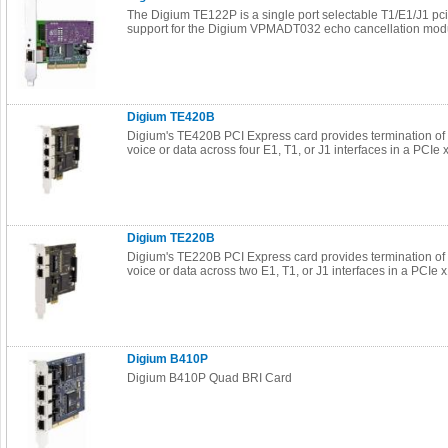
The Digium TE122P is a single port selectable T1/E1/J1 pci
support for the Digium VPMADT032 echo cancellation mod
Digium TE420B
Digium's TE420B PCI Express card provides termination of 
voice or data across four E1, T1, or J1 interfaces in a PCIe x
Digium TE220B
Digium's TE220B PCI Express card provides termination of 
voice or data across two E1, T1, or J1 interfaces in a PCIe x
Digium B410P
Digium B410P Quad BRI Card