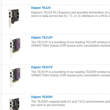
Digium TE220
Digium's TE220 PCI Express card provides termination of u
voice or data across two E1, T1, or J1 interfaces in a PCIe x
Digium TE212P
The TE212P is a bundling of our leading TE210P product 
VPMOCT064 Octasic DSP-based echo cancellation modul
Digium TE207P
The TE207P is a bundling of our leading TE205P product 
VPMOCT064 Octasic DSP-based echo cancellation modul
Digium TE205P
The TE205P supports both E1 and T1/J1 environments and 
per-card or per-port basis