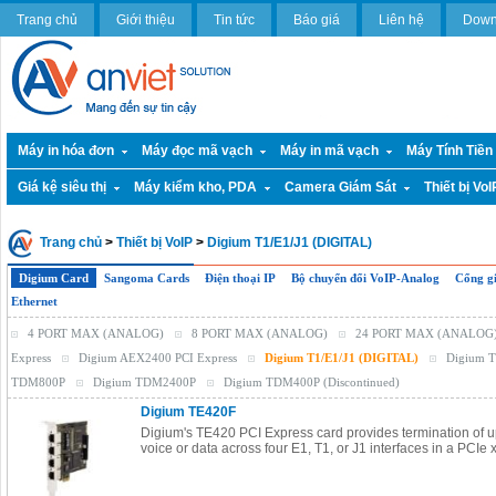
Trang chủ
Giới thiệu
Tin tức
Báo giá
Liên hệ
Down
Máy in hóa đơn
Máy đọc mã vạch
Máy in mã vạch
Máy Tính Tiền
Giá kệ siêu thị
Máy kiểm kho, PDA
Camera Giám Sát
Thiết bị VoI
Trang chủ
>
Thiết bị VoIP
>
Digium T1/E1/J1 (DIGITAL)
Digium Card
Sangoma Cards
Điện thoại IP
Bộ chuyển đổi VoIP-Analog
Cổng gi
Ethernet
4 PORT MAX (ANALOG)
8 PORT MAX (ANALOG)
24 PORT MAX (ANALOG
Express
Digium AEX2400 PCI Express
Digium T1/E1/J1 (DIGITAL)
Digium T
TDM800P
Digium TDM2400P
Digium TDM400P (Discontinued)
Digium TE420F
Digium's TE420 PCI Express card provides termination of u
voice or data across four E1, T1, or J1 interfaces in a PCIe 