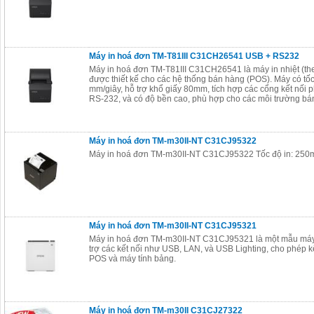
Máy in hoá đơn TM-T81III C31CH26541 USB + RS232
Máy in hoá đơn TM-T81III C31CH26541 là máy in nhiệt (the
được thiết kế cho các hệ thống bán hàng (POS). Máy có tốc
mm/giây, hỗ trợ khổ giấy 80mm, tích hợp các cổng kết nối
RS-232, và có độ bền cao, phù hợp cho các môi trường bán 
Máy in hoá đơn TM-m30II-NT C31CJ95322
Máy in hoá đơn TM-m30II-NT C31CJ95322 Tốc độ in: 250
Máy in hoá đơn TM-m30II-NT C31CJ95321
Máy in hoá đơn TM-m30II-NT C31CJ95321 là một mẫu máy 
trợ các kết nối như USB, LAN, và USB Lighting, cho phép kết
POS và máy tính bảng.
Máy in hoá đơn TM-m30II C31CJ27322