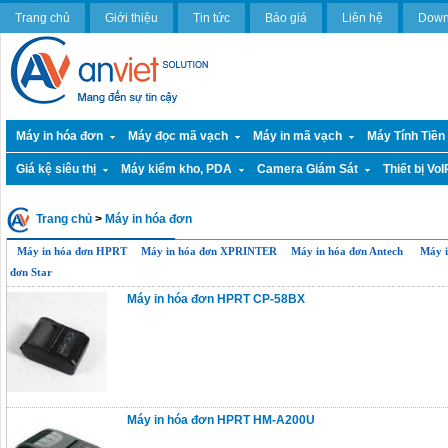
Trang chủ
Giới thiệu
Tin tức
Báo giá
Liên hệ
Down
Máy in hóa đơn
Máy đọc mã vạch
Máy in mã vạch
Máy Tính Tiền
Giá kệ siêu thị
Máy kiểm kho, PDA
Camera Giám Sát
Thiết bị VoI
Trang chủ
>
Máy in hóa đơn
Máy in hóa đơn HPRT
Máy in hóa đơn XPRINTER
Máy in hóa đơn Antech
Máy i
đơn Star
Máy in hóa đơn HPRT CP-58BX
Máy in hóa đơn HPRT HM-A200U