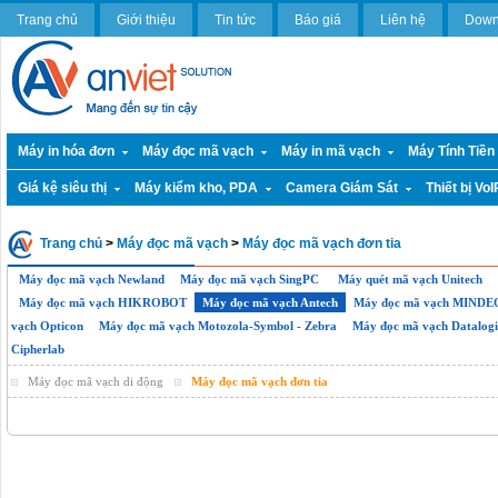
Trang chủ
Giới thiệu
Tin tức
Báo giá
Liên hệ
Down
Máy in hóa đơn
Máy đọc mã vạch
Máy in mã vạch
Máy Tính Tiền
Giá kệ siêu thị
Máy kiểm kho, PDA
Camera Giám Sát
Thiết bị VoI
Trang chủ
>
Máy đọc mã vạch
>
Máy đọc mã vạch đơn tia
Máy đọc mã vạch Newland
Máy đọc mã vạch SingPC
Máy quét mã vạch Unitech
Máy đọc mã vạch HIKROBOT
Máy đọc mã vạch Antech
Máy đọc mã vạch MINDE
vạch Opticon
Máy đọc mã vạch Motozola-Symbol - Zebra
Máy đọc mã vạch Datalogi
Cipherlab
Máy đọc mã vạch di động
Máy đọc mã vạch đơn tia