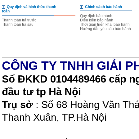
Quy định và hình thức thanh
Chính sách bảo hành
toán
Quy định bảo hành
Thanh toán trả trước
Điều kiện bảo hành
Thanh toán trả sau
Thời gian triển khai bảo hành
Hướng dẫn yêu cầu bảo hành
CÔNG TY TNHH GIẢI P
Số ĐKKD 0104489466 cấp ngà
đầu tư tp Hà Nội
Trụ sở
: Số 68 Hoàng Văn Th
Thanh Xuân, TP.Hà Nội