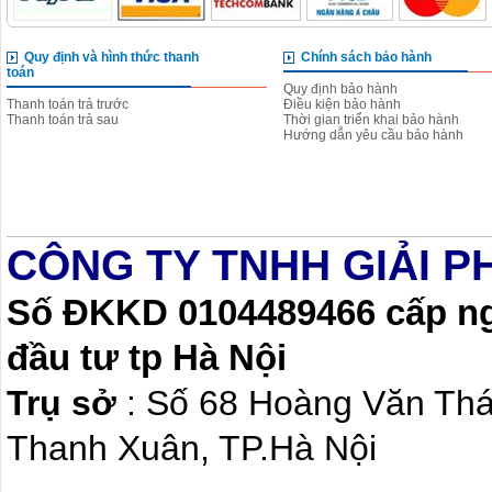
Quy định và hình thức thanh
Chính sách bảo hành
toán
Quy định bảo hành
Thanh toán trả trước
Điều kiện bảo hành
Thanh toán trả sau
Thời gian triển khai bảo hành
Hướng dẫn yêu cầu bảo hành
CÔNG TY TNHH GIẢI P
Số ĐKKD 0104489466 cấp ngà
đầu tư tp Hà Nội
Trụ sở
: Số 68 Hoàng Văn Th
Thanh Xuân, TP.Hà Nội