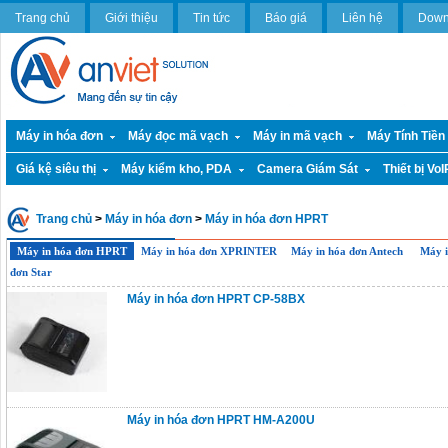
Trang chủ
Giới thiệu
Tin tức
Báo giá
Liên hệ
Down
Máy in hóa đơn
Máy đọc mã vạch
Máy in mã vạch
Máy Tính Tiền
Giá kệ siêu thị
Máy kiểm kho, PDA
Camera Giám Sát
Thiết bị VoI
Trang chủ
>
Máy in hóa đơn
>
Máy in hóa đơn HPRT
Máy in hóa đơn HPRT
Máy in hóa đơn XPRINTER
Máy in hóa đơn Antech
Máy i
đơn Star
Máy in hóa đơn HPRT CP-58BX
Máy in hóa đơn HPRT HM-A200U