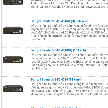
và trực tiếp qua VGA , BNC đồng thời.Có Remote và 2 cổ
Audio. Hỗ trợ 2 HDD Sata 2TB.Điều khiển được bằng chuộ
điện thoại 3G IPHONE, Symbian S60 ,Windows Mobile,Andr
Đầu ghi Samtech STD 4516B (H) - 16 kênh
Đầu ghi hình kỹ thuật số 16 kênh,Giao diện tiếng Việt,H.2
truyền hình ảnh HDMI. Có 16 cổng vào Audio. quan sát qua
qua VGA , BNC đồng thời.Có Remote và 2 cổng USB. Hỗ t
2TB.Điều khiển được bằng chuột máy tính.Xem qua điện t
Symbian S6
Đầu ghi Samtech STD 4716HQ (16 kênh)
Đầu ghi hình kỹ thuật số cao cấp 16 kênh.Giao diện tiếng V
mạng và trực tiếp qua VGA, 2 BNC đồng thời. Full D1 16C
recording.Có Remote và 3 cổng USB.Có 16 cổng vào Audio
Loop,Cổng cho DVD-RW .Hỗ trợ 4 cổng Sata tới 8TB.Điều 
tính.Hỗ trợ gi
Đầu ghi Samtech STD 4724 (24 kênh)
Đầu ghi hình kỹ thuật số 24 kênh.Cổng truyền hình ảnh HDM
Việt, quan sát qua mạng và trực tiếp qua VGA, 2 BNC đồng
cổng USB . Có 8 cổng vào Audio, DVD-RW .Hỗ trợ 2 cổng
khiển bằng chuột máy tính.Hỗ trợ giao thức PTZ, Alarm. Xe