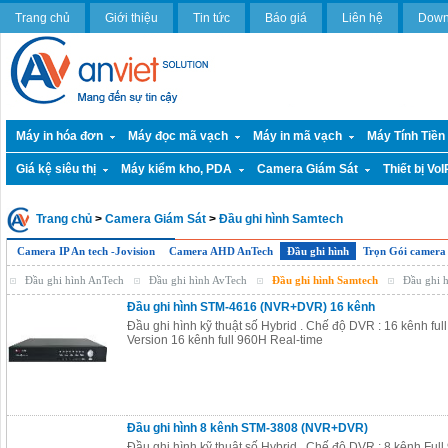
Trang chủ
Giới thiệu
Tin tức
Báo giá
Liên hệ
Down
Máy in hóa đơn
Máy đọc mã vạch
Máy in mã vạch
Máy Tính Tiền
Giá kệ siêu thị
Máy kiểm kho, PDA
Camera Giám Sát
Thiết bị VoI
Trang chủ
>
Camera Giám Sát
>
Đầu ghi hình Samtech
Camera IP An tech -Jovision
Camera AHD AnTech
Đầu ghi hình
Trọn Gói camera 
Đầu ghi hình AnTech
Đầu ghi hình AvTech
Đầu ghi hình Samtech
Đầu ghi 
Đầu ghi hình STM-4616 (NVR+DVR) 16 kênh
Đầu ghi hình kỹ thuật số Hybrid . Chế độ DVR : 16 kênh ful
Version 16 kênh full 960H Real-time
Đầu ghi hình 8 kênh STM-3808 (NVR+DVR)
Đầu ghi hình kỹ thuật số Hybrid . Chế độ DVR : 8 kênh Full