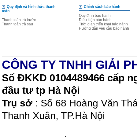
Quy định và hình thức thanh
Chính sách bảo hành
toán
Quy định bảo hành
Thanh toán trả trước
Điều kiện bảo hành
Thanh toán trả sau
Thời gian triển khai bảo hành
Hướng dẫn yêu cầu bảo hành
CÔNG TY TNHH GIẢI P
Số ĐKKD 0104489466 cấp ngà
đầu tư tp Hà Nội
Trụ sở
: Số 68 Hoàng Văn Th
Thanh Xuân, TP.Hà Nội