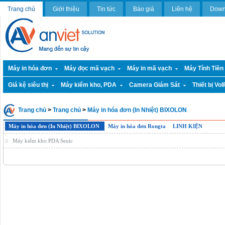
Trang chủ
Giới thiệu
Tin tức
Báo giá
Liên hệ
Down
Máy in hóa đơn
Máy đọc mã vạch
Máy in mã vạch
Máy Tính Tiền
Giá kệ siêu thị
Máy kiểm kho, PDA
Camera Giám Sát
Thiết bị VoI
Trang chủ
>
Trang chủ
>
Máy in hóa đơn (In Nhiệt) BIXOLON
Máy in hóa đơn (In Nhiệt) BIXOLON
Máy in hóa đơn Rongta
LINH KIỆN
Máy kiểm kho PDA Seuic