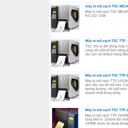
máy in mã vạch TSC ME3
Máy in mã vạch TSC ME340:- 
RS 232, USB
Máy in mã vạch TSC TTP 
TSC cho ra đời dòng máy in
cùng với một số tính năng 
rào cản với khách hàng ti
Máy in mã vạch TSC TTP
Máy in mã vạch TTP-2410M 
yêu cầu cao về mã hóa. Cun
tương đương, với một mức gi
nhanh nhất trong dòng
Máy in mã vạch TSC TTP-
Máy in mã vạch TTP-244ME P
rộng khổ in: 104mm Bộ nh
244ME được sử dụng trong