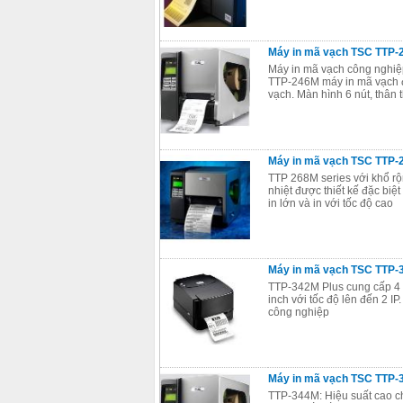
Máy in mã vạch TSC TTP-
Máy in mã vạch công nghiệp
TTP-246M máy in mã vạch đư
vạch. Màn hình 6 nút, thân 
Máy in mã vạch TSC TTP-
TTP 268M series với khổ rộ
nhiệt được thiết kế đặc biệ
in lớn và in với tốc độ cao
Máy in mã vạch TSC TTP-
TTP-342M Plus cung cấp 4 M
inch với tốc độ lên đến 2 I
công nghiệp
Máy in mã vạch TSC TTP-
TTP-344M: Hiệu suất cao c