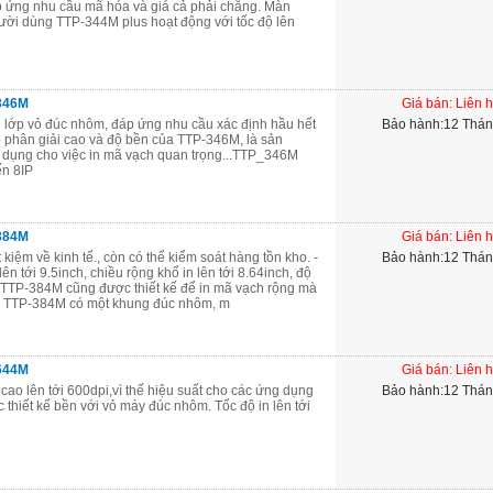
p ứng nhu cầu mã hóa và giá cả phải chăng. Màn
người dùng TTP-344M plus hoạt động với tốc độ lên
346M
Giá bán: Liên 
 lớp vỏ đúc nhôm, đáp ứng nhu cầu xác định hầu hết
Bảo hành:12 Thá
 phân giải cao và độ bền của TTP-346M, là sản
 dụng cho việc in mã vạch quan trọng...TTP_346M
ến 8IP
384M
Giá bán: Liên 
kiệm về kinh tế., còn có thể kiểm soát hàng tồn kho. -
Bảo hành:12 Thá
n tới 9.5inch, chiều rộng khổ in lên tới 8.64inch, độ
 TTP-384M cũng được thiết kế để in mã vạch rộng mà
_ TTP-384M có một khung đúc nhôm, m
644M
Giá bán: Liên 
cao lên tới 600dpi,vì thế hiệu suất cho các ứng dụng
Bảo hành:12 Thá
thiết kế bền với vỏ máy đúc nhôm. Tốc độ in lên tới