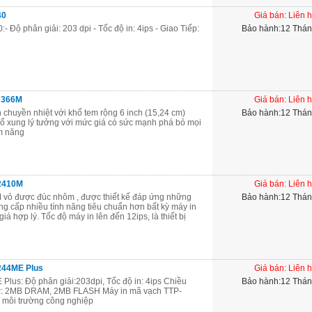
40
Giá bán: Liên 
Độ phân giải: 203 dpi - Tốc độ in: 4ips - Giao Tiếp:
Bảo hành:12 Thá
- 366M
Giá bán: Liên 
 chuyền nhiệt với khổ tem rộng 6 inch (15,24 cm)
Bảo hành:12 Thá
bổ xung lý tưởng với mức giá có sức mạnh phá bỏ mọi
ềm năng
-2410M
Giá bán: Liên 
vỏ được đúc nhôm , được thiết kế đáp ứng những
Bảo hành:12 Thá
g cấp nhiều tính năng tiêu chuẩn hơn bất kỳ máy in
á hợp lý. Tốc độ máy in lên đến 12ips, là thiết bị
244ME Plus
Giá bán: Liên 
lus: Độ phân giải:203dpi, Tốc độ in: 4ips Chiều
Bảo hành:12 Thá
ớ: 2MB DRAM, 2MB FLASH Máy in mã vạch TTP-
 môi trường công nghiệp