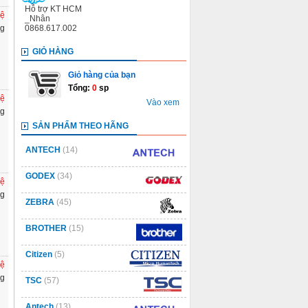
Hỗ trợ KT HCM
hệ
_Nhân
ng
0868.617.002
GIỎ HÀNG
Giỏ hàng của bạn
Tổng:
0
sp
hệ
Vào xem
ng
SẢN PHẨM THEO HÃNG
ANTECH
(14)
GODEX
(34)
hệ
ng
ZEBRA
(45)
BROTHER
(15)
Citizen
(5)
hệ
ng
TSC
(57)
Antech
(13)