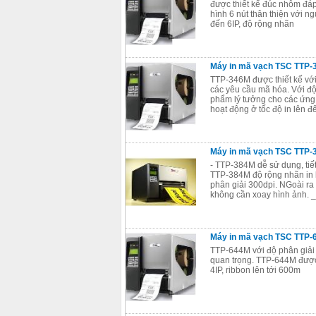
được thiết kế đúc nhôm đá
hình 6 nút thân thiện với 
đến 6IP, độ rộng nhãn
Máy in mã vạch TSC TTP-
TTP-346M được thiết kế với
các yêu cầu mã hóa. Với độ
phẩm lý tưởng cho các ứng
hoạt động ở tốc độ in lên đ
Máy in mã vạch TSC TTP-
- TTP-384M dễ sử dụng, tiết 
TTP-384M độ rộng nhãn in lê
phân giải 300dpi. NGoài ra
không cần xoay hình ảnh. 
Máy in mã vạch TSC TTP-
TTP-644M với độ phân giải 
quan trọng. TTP-644M được 
4IP, ribbon lên tới 600m