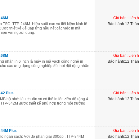
246M
Giá bán: Liên 
 TSC -TTP-246M: Hiệu suất cao và tiết kiệm kinh tế.
Bảo hành:12 Thá
ợc thiết kế để đáp ứng hầu hết các việc in mã
thiện với người dùng.
268M
Giá bán: Liên 
ng nhãn in 6 inch là máy in mã vạch công nghệ in
Bảo hành:12 Thá
t cho các ứng dụng công nghiệp đòi hỏi đội rộng nhãn
342 Plus
Giá bán: Liên 
B bộ nhớ tiêu chuẩn và có thể in lên đến độ rộng 4
Bảo hành:12 Thá
P. TTP-342M được thiết kế phù hợp trong môi trường
344M Plus
Giá bán: Liên 
ho ngân sách: Với độ phân giải 300dpi, TTP-344M
Bảo hành:12 Thá