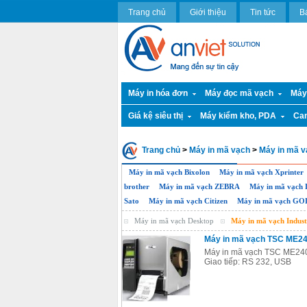
Trang chủ
Giới thiệu
Tin tức
B
Máy in hóa đơn
Máy đọc mã vạch
Máy
Giá kệ siêu thị
Máy kiểm kho, PDA
Ca
Trang chủ
>
Máy in mã vạch
>
Máy in mã vạ
Máy in mã vạch Bixolon
Máy in mã vạch Xprinter
brother
Máy in mã vạch ZEBRA
Máy in mã vạc
Sato
Máy in mã vạch Citizen
Máy in mã vạch G
Máy in mã vạch Desktop
Máy in mã vạch Indust
Máy in mã vạch TSC ME2
Máy in mã vạch TSC ME240: -
Giao tiếp: RS 232, USB