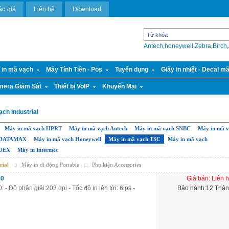
áo giá
Liên hệ
Download
Antech
,
honeywell
,
Zebra
,
Birch
,
 in mã vạch
Máy Tính Tiền - Pos
Tuyển dụng
Giấy in nhiệt - Decal m
mera Giám Sát
Thiết bị VoIP
Khuyến Mại
ch Industrial
Máy in mã vạch HPRT
Máy in mã vạch Antech
Máy in mã vạch SNBC
Máy in mã 
h DATAMAX
Máy in mã vạch Honeywell
Máy in mã vạch TSC
Máy in mã vạch
ODEX
Máy in Intermec
rial
Máy in di động Portable
Phụ kiện Accessories
40
Giá bán: Liên 
 Độ phân giải:203 dpi - Tốc độ in lên tới: 6ips -
Bảo hành:12 Thá