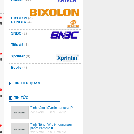
hệ
BIXOLON
(4)
RONGTA
(4)
ng
SNBC
(2)
Tiều đề
(1)
hệ
Xprinter
(9)
ng
Evolis
(4)
TIN LIÊN QUAN
hệ
ng
TIN TỨC
Tính năng IVA trên camera IP
23/09/2016, 10:45:13 AM
Tính Năng IVA trên dòng sản
hệ
phẩm camera IP
ng
23/09/2016, 10:38:29 AM