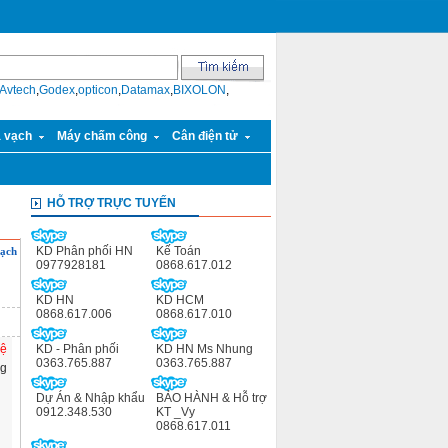
Avtech
,
Godex
,
opticon
,
Datamax
,
BIXOLON
,
ã vạch
Máy chấm công
Cân điện tử
HỖ TRỢ TRỰC TUYẾN
KD Phân phối HN
Kế Toán
vạch
0977928181
0868.617.012
KD HN
KD HCM
0868.617.006
0868.617.010
hệ
KD - Phân phối
KD HN Ms Nhung
0363.765.887
0363.765.887
ng
Dự Án & Nhập khẩu
BẢO HÀNH & Hỗ trợ
0912.348.530
KT _Vy
0868.617.011