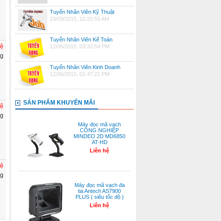
Tuyển Nhân Viên Kỹ Thuật
23/09/2015, 10:20:55 AM
Tuyển Nhân Viên Kế Toán
hệ
12/06/2015, 03:33:54 PM
ng
Tuyển Nhân Viên Kinh Doanh
12/06/2015, 01:47:21 PM
SẢN PHẨM KHUYẾN MÃI
hệ
ng
Máy đọc mã vạch
CÔNG NGHIỆP
MINDEO 2D MD6850
AT-HD
Liên hệ
hệ
ng
Máy đọc mã vạch đa
tia Antech AS7900
PLUS ( siêu tốc độ )
Liên hệ