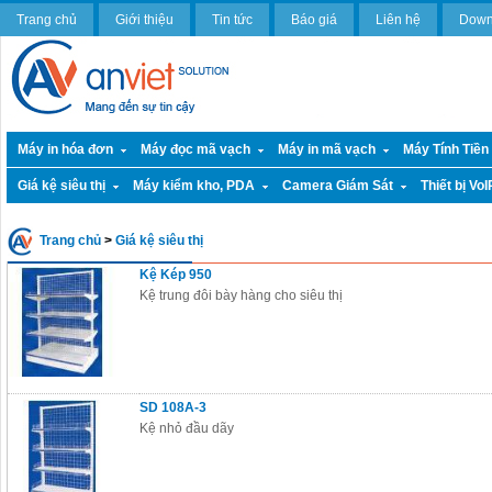
Trang chủ
Giới thiệu
Tin tức
Báo giá
Liên hệ
Down
Máy in hóa đơn
Máy đọc mã vạch
Máy in mã vạch
Máy Tính Tiền
Giá kệ siêu thị
Máy kiểm kho, PDA
Camera Giám Sát
Thiết bị VoI
Trang chủ
>
Giá kệ siêu thị
Kệ Kép 950
Kệ trung đôi bày hàng cho siêu thị
SD 108A-3
Kệ nhỏ đầu dãy