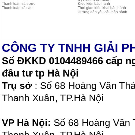
Thanh toán trả trước
Điều kiện bảo hành
Thanh toán trả sau
Thời gian triển khai bảo hành
Hướng dẫn yêu cầu bảo hành
CÔNG TY TNHH GIẢI P
Số ĐKKD 0104489466 cấp ngà
đầu tư tp Hà Nội
Trụ sở
: Số 68 Hoàng Văn Th
Thanh Xuân, TP.Hà Nội
VP Hà Nội:
Số 68 Hoàng Văn