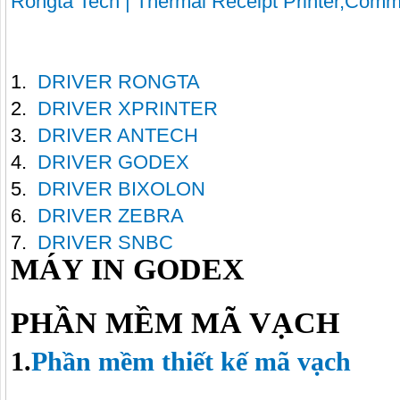
Rongta Tech | Thermal Receipt Printer,Comm
1.
DRIVER RONGTA
2.
DRIVER XPRINTER
3.
DRIVER ANTECH
4.
DRIVER GODEX
5.
DRIVER BIXOLON
6.
DRIVER ZEBRA
7.
DRIVER SNBC
MÁY IN GODEX
PHẦN MỀM MÃ VẠCH
1.
Phần mềm thiết kế mã vạch