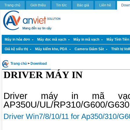
Trang chủ
Giới thiệu
Tin tức
Báo giá
Liên hệ
Down
Máy in hóa đơn
Máy đọc mã vạch
Máy in mã vạch
Máy Tính Tiền
Giá kệ siêu thị
Máy kiểm kho, PDA
Camera Giám Sát
Thiết bị VoI
Trang chủ
>
Download
DRIVER MÁY IN
Driver máy in mã vạ
AP350U/UL/RP310/G600/G630
Driver Win7/8/10/11 for Ap350/310