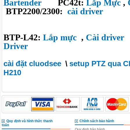
Bartender
PC42t:
Lắp Mực
,
BTP2200/2300:
cài driver
BTP-L42:
Lắp mực
,
Cài driver
Driver
cài đặt cluodsee
\
setup PTZ qua C
H210
Quy định và hình thức thanh
Chính sách bảo hành
toán
Quy định bảo hành