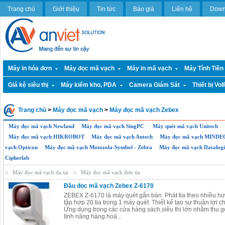
Trang chủ
Giới thiệu
Tin tức
Báo giá
Liên hệ
Down
Máy in hóa đơn
Máy đọc mã vạch
Máy in mã vạch
Máy Tính Tiền
Giá kệ siêu thị
Máy kiểm kho, PDA
Camera Giám Sát
Thiết bị VoI
Trang chủ
>
Máy đọc mã vạch
>
Máy đọc mã vạch Zebex
Máy đọc mã vạch Newland
Máy đọc mã vạch SingPC
Máy quét mã vạch Unitech
Máy đọc mã vạch HIKROBOT
Máy đọc mã vạch Antech
Máy đọc mã vạch MINDE
vạch Opticon
Máy đọc mã vạch Motozola-Symbol - Zebra
Máy đọc mã vạch Datalogi
Cipherlab
Máy đọc mã vạch đa tia
Máy đọc mã vạch đơn tia
Đầu đọc mã vạch Zebex Z-6170
ZEBEX Z-6170 là máy quét gắn bàn. Phát tia theo nhiều 
tập hợp 20 tia trong 1 máy quét. Thiết kế tạo sự thuận lợi c
Ứng dụng trong các cửa hàng sách,siêu thị lớn nhằm thu gọn
tính năng hàng hoá...