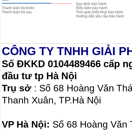
Quy định bảo hành
Thanh toán trả trước
Điều kiện bảo hành
Thanh toán trả sau
Thời gian triển khai bảo hành
Hướng dẫn yêu cầu bảo hành
CÔNG TY TNHH GIẢI P
Số ĐKKD 0104489466 cấp ngà
đầu tư tp Hà Nội
Trụ sở
: Số 68 Hoàng Văn Th
Thanh Xuân, TP.Hà Nội
VP Hà Nội:
Số 68 Hoàng Văn