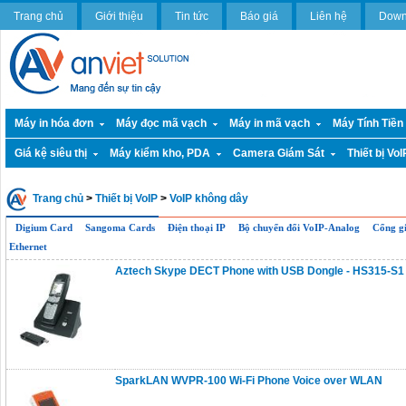
Trang chủ
Giới thiệu
Tin tức
Báo giá
Liên hệ
Down
Máy in hóa đơn
Máy đọc mã vạch
Máy in mã vạch
Máy Tính Tiền
Giá kệ siêu thị
Máy kiểm kho, PDA
Camera Giám Sát
Thiết bị VoI
Trang chủ
>
Thiết bị VoIP
>
VoIP không dây
Digium Card
Sangoma Cards
Điện thoại IP
Bộ chuyển đổi VoIP-Analog
Cổng gi
Ethernet
Aztech Skype DECT Phone with USB Dongle - HS315-S1
SparkLAN WVPR-100 Wi-Fi Phone Voice over WLAN