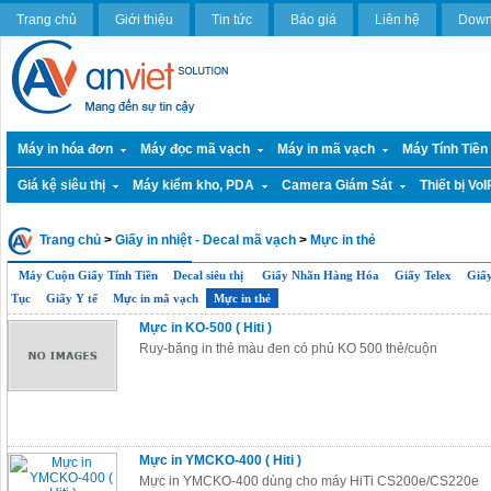
Trang chủ
Giới thiệu
Tin tức
Báo giá
Liên hệ
Down
Máy in hóa đơn
Máy đọc mã vạch
Máy in mã vạch
Máy Tính Tiền
Giá kệ siêu thị
Máy kiểm kho, PDA
Camera Giám Sát
Thiết bị VoI
Trang chủ
>
Giấy in nhiệt - Decal mã vạch
>
Mực in thẻ
Máy Cuộn Giấy Tính Tiền
Decal siêu thị
Giấy Nhãn Hàng Hóa
Giấy Telex
Giấ
Tục
Giấy Y tế
Mực in mã vạch
Mực in thẻ
Mực in KO-500 ( Hiti )
Ruy-băng in thẻ màu đen có phủ KO 500 thẻ/cuộn
Mực in YMCKO-400 ( Hiti )
Mực in YMCKO-400 dùng cho máy HiTi CS200e/CS220e