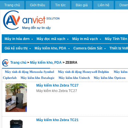
Trang chủ
Giới thiệu
Tin tức
Báo giá
Liên hệ
Down
Máy in hóa đơn
Máy đọc mã vạch
Máy in mã vạch
Máy Tính Tiền
Giá kệ siêu thị
Máy kiểm kho, PDA
Camera Giám Sát
Thiết bị VoI
Trang chủ
>
Máy kiểm kho, PDA
> ZEBRA
Máy tính di động Motozola-Symbol
Máy tính di động Honeywell Dolphin
Máy kiểm 
Cipherlab
Máy kiểm kho Datalogic
Máy kiểm kho Unitech
Máy kiểm kho Opticon
Máy kiểm kho Zebra TC27
Máy kiểm kho Zebra TC27
Máy kiểm kho Zebra TC21