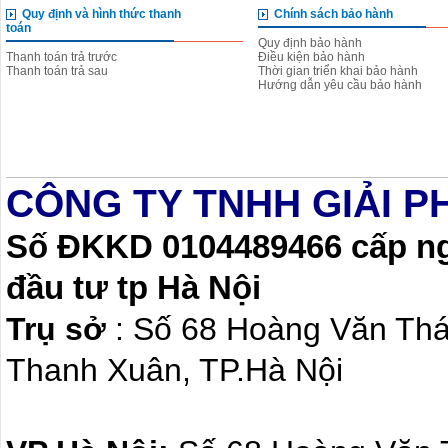
Quy định và hình thức thanh
Chính sách bảo hành
toán
Quy định bảo hành
Thanh toán trả trước
Điều kiện bảo hành
Thanh toán trả sau
Thời gian triển khai bảo hành
Hướng dẫn yêu cầu bảo hành
CÔNG TY TNHH GIẢI P
Số ĐKKD 0104489466 cấp ngà
đầu tư tp Hà Nội
Trụ sở
: Số 68 Hoàng Văn Th
Thanh Xuân, TP.Hà Nội