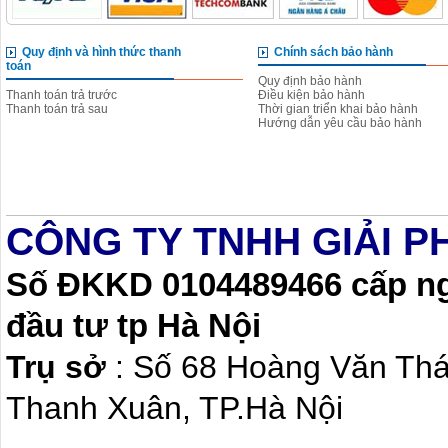
Quy định và hình thức thanh
Chính sách bảo hành
toán
Quy định bảo hành
Thanh toán trả trước
Điều kiện bảo hành
Thanh toán trả sau
Thời gian triển khai bảo hành
Hướng dẫn yêu cầu bảo hành
CÔNG TY TNHH GIẢI P
Số ĐKKD 0104489466 cấp ngà
đầu tư tp Hà Nội
Trụ sở
: Số 68 Hoàng Văn Th
Thanh Xuân, TP.Hà Nội