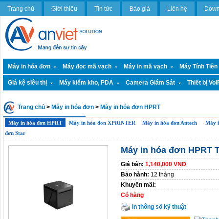
Trang chủ
Giới thiệu
Tin tức
Báo giá
Liên hệ
Down
Máy in hóa đơn
Máy đọc mã vạch
Máy in mã vạch
Máy Tính Tiền
Giá kệ siêu thị
Máy kiểm kho, PDA
Camera Giám Sát
Thiết bị VoI
Trang chủ
>
Máy in hóa đơn
>
Máy in hóa đơn HPRT
Máy in hóa đơn HPRT
Máy in hóa đơn XPRINTER
Máy in hóa đơn Antech
Máy i
đơn Star
Máy in hóa đơn HPRT 
Giá bán:
1,140,000 VNĐ
Bảo hành:
12 tháng
Khuyến mãi:
Có hàng
In thông số kỹ thuật