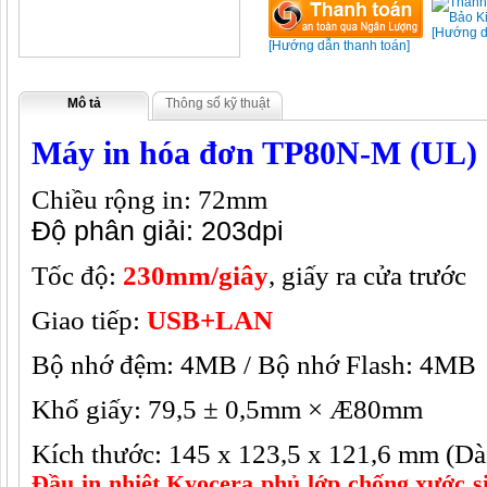
[Hướng d
[Hướng dẫn thanh toán]
Mô tả
Thông số kỹ thuật
Máy in hóa đơn TP80N-M (UL)
Chiều rộng in: 72mm
Độ phân giải:
203dpi
Tốc độ:
230mm/giây
, giấy ra cửa trước
Giao tiếp:
USB+LAN
Bộ nhớ đệm: 4MB / Bộ nhớ Flash: 4MB
Khổ giấy: 79,5 ± 0,5mm ×
Æ
80mm
Kích thước: 145 x 123,5 x 121,6 mm (Dà
Đầu in nhiệt Kyocera phủ lớp chống xước s